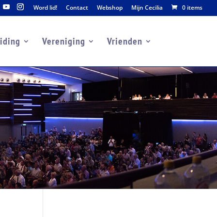
Word lid!
Contact
Webshop
Mijn Cecilia
0 items
iding
Vereniging
Vrienden