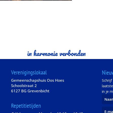
in harmonie verbonden
Verenigingslokaal
Nieu
Gemeenschapshuis Oos Hoes
Schrij
Schoolstraat 2
laatst
6127 BG Grevenbicht
in je m
Repetitietijden