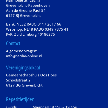
Harmonie St. Cecilia
Grevenbicht-Papenhoven
Aan de Greune Paol 54
6127 BJ Grevenbicht
Bank: NL32 RABO 0117 2017 66
Webshop: NL48 RABO 0349 7375 41
KvK: Zuid Limburg 40186275
Contact
Algemene vragen:
info@cecilia-online.nl
Verenigingslokaal
Gemeenschapshuis Oos Hoes
Schoolstraat 2
6127 BG Grevenbicht
Repetitietijden
C-Kids
Maandag
19.15u – 19.45u