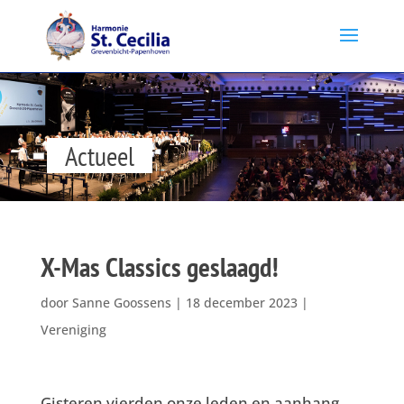
Actueel
X-Mas Classics geslaagd!
door
Sanne Goossens
|
18 december 2023
|
Vereniging
Gisteren vierden onze leden en aanhang