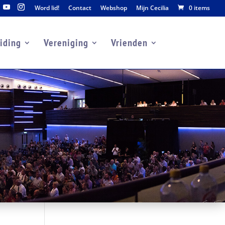
Word lid!
Contact
Webshop
Mijn Cecilia
0 items
iding
Vereniging
Vrienden