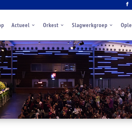
op
Actueel
Orkest
Slagwerkgroep
Ople