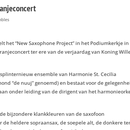
ranjeconcert
bles
elt het “New Saxophone Project” in het Podiumkerkje in
Oranjeconcert ter ere van de verjaardag van Koning Will
ksplinternieuw ensemble van Harmonie St. Cecilia
mond “de nuuj” genoemd) en bestaat voor de gelegenhe
taan onder leiding van de dirigent van het harmonieork
 de bijzondere klankkleuren van de saxofoon
r de heldere sopraansax, de soepele alt, de donkere te