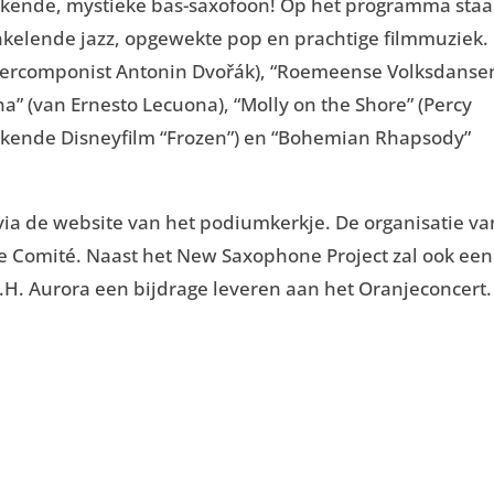
kkende, mystieke bas-saxofoon! Op het programma sta
nkelende jazz, opgewekte pop en prachtige filmmuziek.
tercomponist Antonin Dvořák), “Roemeense Volksdanse
na” (van Ernesto Lecuona), “Molly on the Shore” (Percy
e bekende Disneyfilm “Frozen”) en “Bohemian Rhapsody”
 via de website van het podiumkerkje. De organisatie va
je Comité. Naast het New Saxophone Project zal ook een
H. Aurora een bijdrage leveren aan het Oranjeconcert.