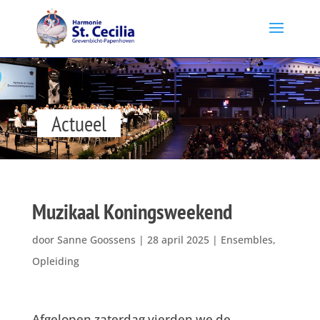
Actueel
Muzikaal Koningsweekend
door
Sanne Goossens
|
28 april 2025
|
Ensembles
,
Opleiding
Afgelopen zaterdag vierden we de