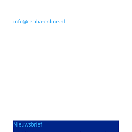
Contact
Algemene vragen:
info@cecilia-online.nl
Verenigingslokaal
Gemeenschapshuis Oos Hoes
Schoolstraat 2
6127 BG Grevenbicht
Repetitietijden
C-Kids
Maandag
19.15u – 19.45u
JEC
vrijdag
18.30u – 19.30u
Orkest
vrijdag
20.00u – 22.30u
Slagwerkgroep
zaterdag
18.30u – 20.30u
Nieuwsbrief