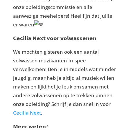
onze opleidingscommissie en alle
aanwezige meehelpers! Heel fijn dat jullie
er waren
𝗖𝗲𝗰𝗶𝗹𝗶𝗮 𝗡𝗲𝘅𝘁 𝘃𝗼𝗼𝗿 𝘃𝗼𝗹𝘄𝗮𝘀𝘀𝗲𝗻𝗲𝗻
We mochten gisteren ook een aantal
volwassen muzikanten-in-spee
verwelkomen! Ben je inmiddels wat minder
jeugdig, maar heb je altijd al muziek willen
maken en lijkt het je leuk om samen met
andere volwassenen op te trekken binnen
onze opleiding? Schrijf je dan snel in voor
Cecilia Next
.
𝗠𝗲𝗲𝗿 𝘄𝗲𝘁𝗲𝗻?