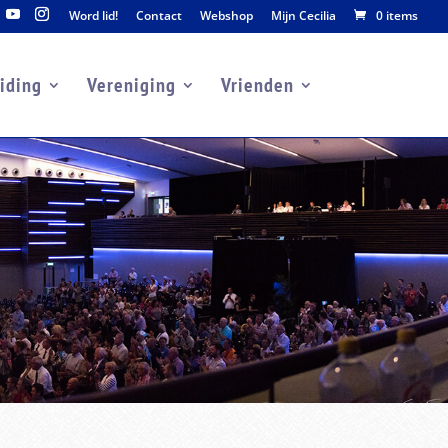
Word lid!
Contact
Webshop
Mijn Cecilia
0 items
iding
Vereniging
Vrienden