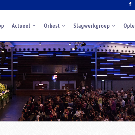
op
Actueel
Orkest
Slagwerkgroep
Ople