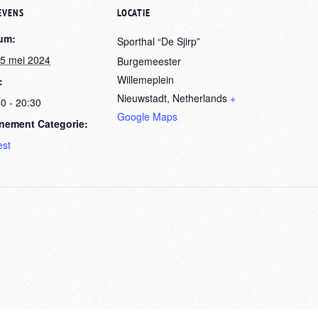
EVENS
LOCATIE
um:
Sporthal “De Sjirp”
25 mei 2024
Burgemeester
Willemeplein
:
Nieuwstadt
,
Netherlands
+
0 - 20:30
Google Maps
nement Categorie:
est