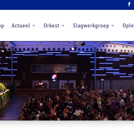
op
Actueel
Orkest
Slagwerkgroep
Ople