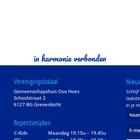
in harmonie verbonden
Verenigingslokaal
Nieu
Gemeenschapshuis Oos Hoes
Schrij
Schoolstraat 2
laatst
6127 BG Grevenbicht
in je m
Repetitietijden
C-Kids
Maandag
19.15u – 19.45u