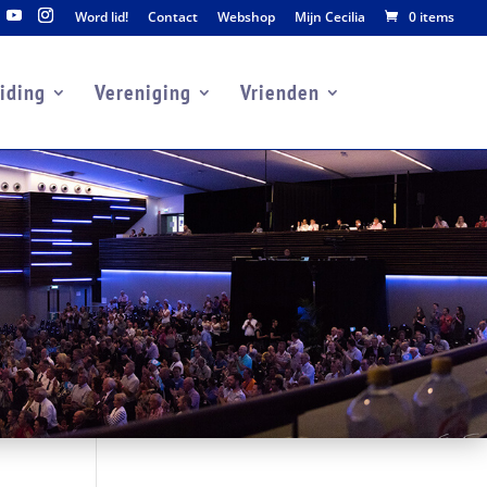
Word lid!
Contact
Webshop
Mijn Cecilia
0 items
iding
Vereniging
Vrienden