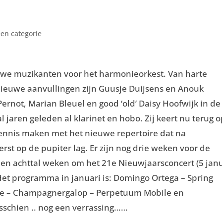
en categorie
we muzikanten voor het harmonieorkest. Van harte
nieuwe aanvullingen zijn Guusje Duijsens en Anouk
ernot, Marian Bleuel en good ‘old’ Daisy Hoofwijk in de
l jaren geleden al klarinet en hobo. Zij keert nu terug 
ennis maken met het nieuwe repertoire dat na
st op de pupiter lag. Er zijn nog drie weken voor de
een achttal weken om het 21e Nieuwjaarsconcert (5 jan
Het programma in januari is: Domingo Ortega – Spring
ine – Champagnergalop – Perpetuum Mobile en
sschien .. nog een verrassing……