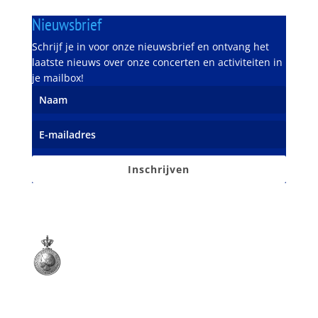
Slagwerkgroep
zaterdag
18.30u – 20.30u
Nieuwsbrief
Schrijf je in voor onze nieuwsbrief en ontvang het
laatste nieuws over onze concerten en activiteiten in
je mailbox!
Inschrijven
Opgericht 15 maart 1900
Koninklijk erkend en onderscheiden
met de Koninklijke Erepenning