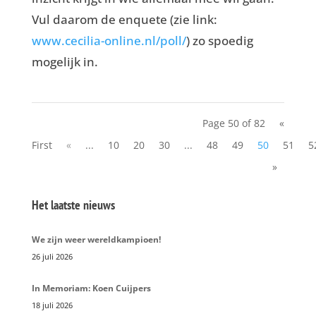
Vul daarom de enquete (zie link:
www.cecilia-online.nl/poll/
) zo spoedig
mogelijk in.
Page 50 of 82
«
First
«
...
10
20
30
...
48
49
50
51
5
»
Het laatste nieuws
We zijn weer wereldkampioen!
26 juli 2026
In Memoriam: Koen Cuijpers
18 juli 2026