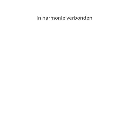
in harmonie verbonden
Postadres
Harmonie St. Cecilia
Grevenbicht-Papenhoven
Aan de Greune Paol 54
6127 BJ Grevenbicht
Bank: NL32 RABO 0117 2017 66
Webshop: NL48 RABO 0349 7375 41