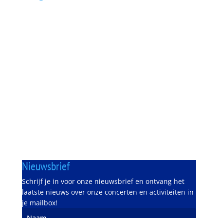
Verenigingslokaal
Gemeenschapshuis Oos Hoes
Schoolstraat 2
6127 BG Grevenbicht
Repetitietijden
C-Kids
Maandag
19.15u – 19.45u
JEC
vrijdag
18.30u – 19.30u
Orkest
vrijdag
20.00u – 22.30u
Slagwerkgroep
zaterdag
18.30u – 20.30u
Nieuwsbrief
Schrijf je in voor onze nieuwsbrief en ontvang het
laatste nieuws over onze concerten en activiteiten in
je mailbox!