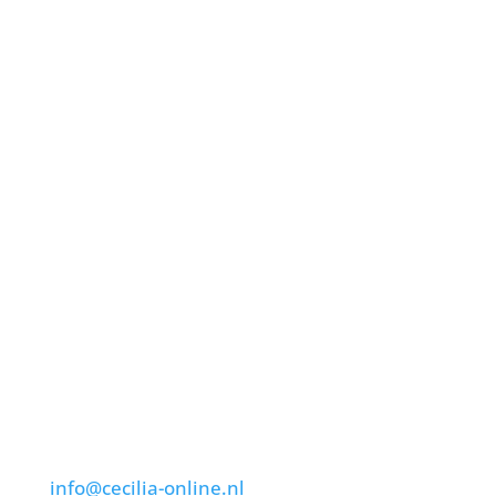
Postadres
Harmonie St. Cecilia
Grevenbicht-Papenhoven
Aan de Greune Paol 54
6127 BJ Grevenbicht
Bank: NL32 RABO 0117 2017 66
Webshop: NL48 RABO 0349 7375 41
KvK: Zuid Limburg 40186275
Contact
Algemene vragen:
info@cecilia-online.nl