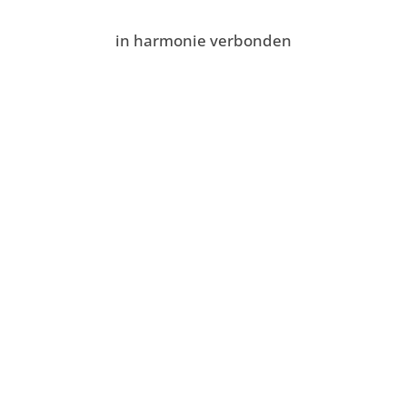
in harmonie verbonden
Postadres
Harmonie St. Cecilia
Grevenbicht-Papenhoven
Aan de Greune Paol 54
6127 BJ Grevenbicht
Bank: NL32 RABO 0117 2017 66
Webshop: NL48 RABO 0349 7375 41