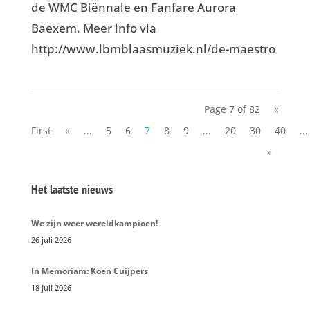
de WMC Biënnale en Fanfare Aurora
Baexem. Meer info via
http://www.lbmblaasmuziek.nl/de-maestro
Page 7 of 82
«
First
«
...
5
6
7
8
9
...
20
30
40
...
»
Het laatste nieuws
We zijn weer wereldkampioen!
26 juli 2026
In Memoriam: Koen Cuijpers
18 juli 2026