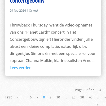
Concertgebouw
29 feb 2024
|
Orkest
Throwback Thursday, want de video-opnames
van ons "Planet Earth" concert in Het
Concertgebouw zijn er! Hieronder vinden jullie
alvast een kleine compilatie, natuurlijk o.l.v.
dirigent Jos Simons én met een speciale rol voor
sopraan Channa Malkin, klarinetsolisten Arno...
Lees verder
Page 8 of 65
«
First
«
...
6
7
8
9
10
...
20
30
40
...
»
»