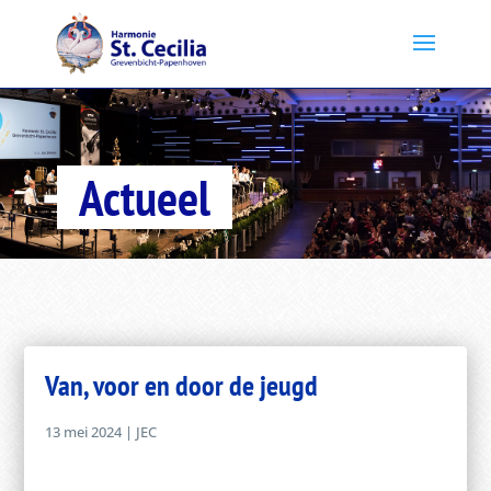
Actueel
Van, voor en door de jeugd
13 mei 2024
|
JEC