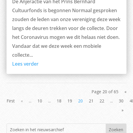
De Anjeractie van het Prins Bernhard
Cultuurfonds is begonnen Normaal gesproken
zouden de leden van onze vereniging deze week
langs de deuren trekken voor de collecte. Door
het Coronavirus mogen we dit helaas niet doen.
Vandaar dat we deze week een mobiele
collecte...
Lees verder
Page 20 of 65
«
First
«
...
10
...
18
19
20
21
22
...
30
4
»